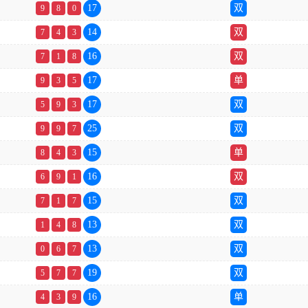
17
双
9
8
0
14
双
7
4
3
16
双
7
1
8
17
单
9
3
5
17
双
5
9
3
25
双
9
9
7
15
单
8
4
3
16
双
6
9
1
15
双
7
1
7
13
双
1
4
8
13
双
0
6
7
19
双
5
7
7
16
单
4
3
9