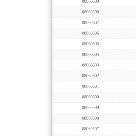
08060609
08060608
08060607
08060606
08060605
08060604
08060603
08060602
08060601
08060600
08060599
08060598
08060597