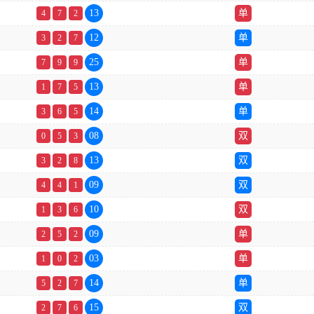
13
单
4
7
2
12
单
3
2
7
25
单
7
9
9
13
单
1
7
5
14
单
3
6
5
08
双
0
5
3
13
双
3
2
8
09
双
4
4
1
10
双
1
3
6
09
单
2
5
2
03
单
1
0
2
14
单
5
2
7
15
双
2
7
6