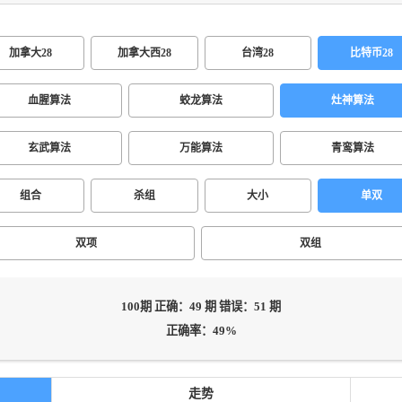
加拿大28
加拿大西28
台湾28
比特币28
血腥算法
蛟龙算法
灶神算法
玄武算法
万能算法
青鸾算法
组合
杀组
大小
单双
双项
双组
100期 正确：49 期 错误：51 期
正确率：49%
走势