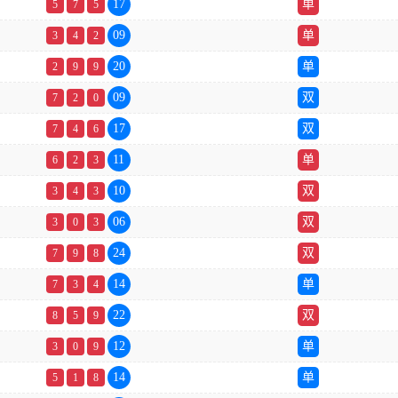
17
单
5
7
5
09
单
3
4
2
20
单
2
9
9
09
双
7
2
0
17
双
7
4
6
11
单
6
2
3
10
双
3
4
3
06
双
3
0
3
24
双
7
9
8
14
单
7
3
4
22
双
8
5
9
12
单
3
0
9
14
单
5
1
8