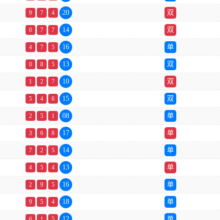
20
双
9
7
4
14
双
0
7
7
16
单
4
7
5
13
双
0
8
5
10
双
1
2
7
15
双
5
4
6
08
单
2
5
1
17
单
3
6
8
14
单
7
2
5
13
单
4
5
4
16
单
2
9
5
18
单
9
5
4
12
单
6
1
5