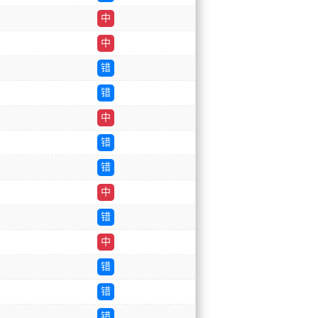
中
中
错
错
中
错
错
中
错
中
错
错
错