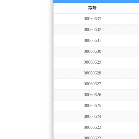
期号
08060633
08060632
08060631
08060630
08060629
08060628
08060627
08060626
08060625
08060624
08060623
08060622