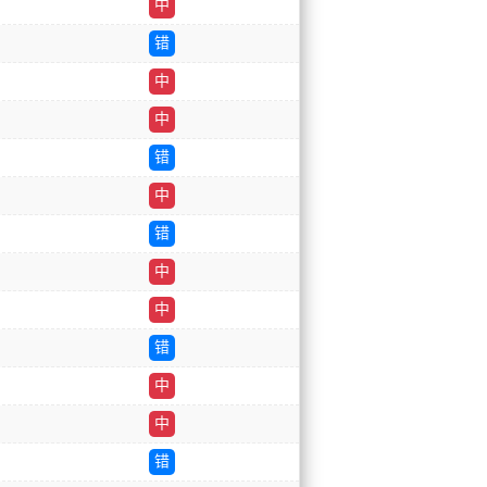
中
错
中
中
错
中
错
中
中
错
中
中
错