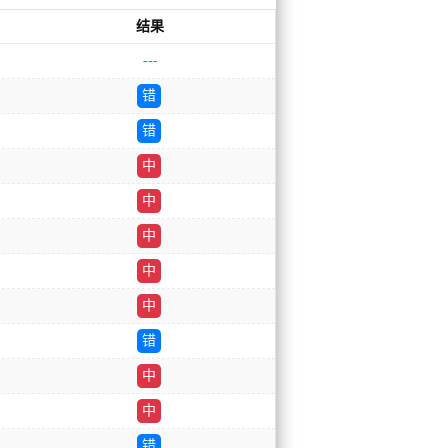
结果
---
错
错
中
中
中
中
中
错
中
中
错