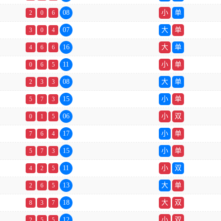
08
小
单
2
0
6
07
大
单
3
0
4
16
大
单
4
6
6
11
小
单
0
6
5
08
大
单
2
3
3
15
小
单
5
7
3
06
小
双
0
1
5
17
小
单
7
6
4
15
小
单
5
7
3
11
小
双
4
2
5
13
大
单
2
6
5
18
大
双
8
3
7
12
小
双
2
5
5