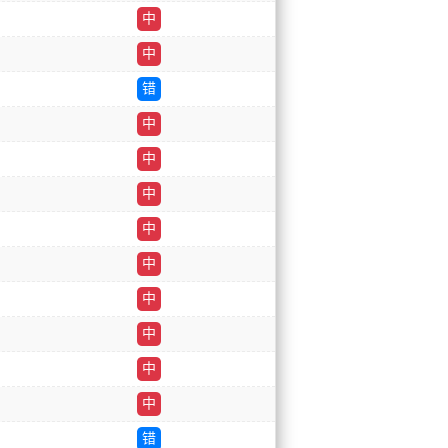
中
中
错
中
中
中
中
中
中
中
中
中
错