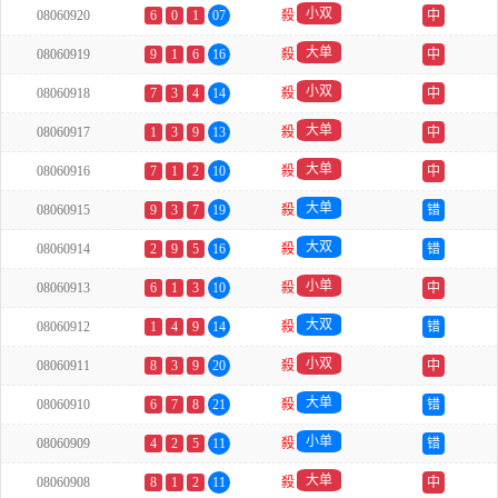
小双
08060920
6
0
1
07
殺
中
大单
08060919
9
1
6
16
殺
中
小双
08060918
7
3
4
14
殺
中
大单
08060917
1
3
9
13
殺
中
大单
08060916
7
1
2
10
殺
中
大单
08060915
9
3
7
19
殺
错
大双
08060914
2
9
5
16
殺
错
小单
08060913
6
1
3
10
殺
中
大双
08060912
1
4
9
14
殺
错
小双
08060911
8
3
9
20
殺
中
大单
08060910
6
7
8
21
殺
错
小单
08060909
4
2
5
11
殺
错
大单
08060908
8
1
2
11
殺
中