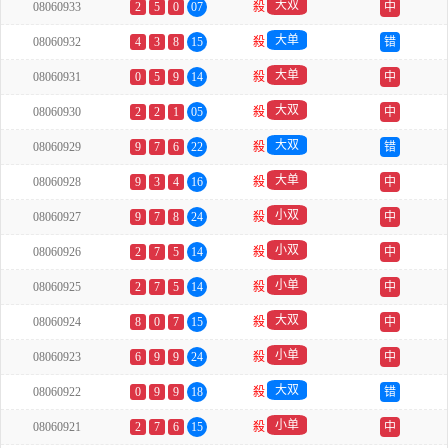
大双
08060933
2
5
0
07
殺
中
大单
08060932
4
3
8
15
殺
错
大单
08060931
0
5
9
14
殺
中
大双
08060930
2
2
1
05
殺
中
大双
08060929
9
7
6
22
殺
错
大单
08060928
9
3
4
16
殺
中
小双
08060927
9
7
8
24
殺
中
小双
08060926
2
7
5
14
殺
中
小单
08060925
2
7
5
14
殺
中
大双
08060924
8
0
7
15
殺
中
小单
08060923
6
9
9
24
殺
中
大双
08060922
0
9
9
18
殺
错
小单
08060921
2
7
6
15
殺
中