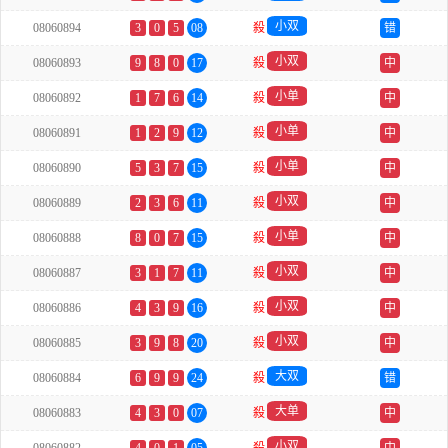
小双
08060894
3
0
5
08
殺
错
小双
08060893
9
8
0
17
殺
中
小单
08060892
1
7
6
14
殺
中
小单
08060891
1
2
9
12
殺
中
小单
08060890
5
3
7
15
殺
中
小双
08060889
2
3
6
11
殺
中
小单
08060888
8
0
7
15
殺
中
小双
08060887
3
1
7
11
殺
中
小双
08060886
4
3
9
16
殺
中
小双
08060885
3
9
8
20
殺
中
大双
08060884
6
9
9
24
殺
错
大单
08060883
4
3
0
07
殺
中
小双