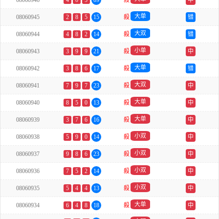
08060946
4
0
5
09
殺
中
大单
08060945
2
8
5
15
殺
错
大双
08060944
4
8
2
14
殺
错
小单
08060943
3
9
9
21
殺
中
大单
08060942
3
8
6
17
殺
错
大双
08060941
7
9
7
23
殺
中
大单
08060940
8
5
0
13
殺
中
大单
08060939
3
7
6
16
殺
中
小双
08060938
5
9
0
14
殺
中
小双
08060937
9
8
6
23
殺
中
小双
08060936
7
5
2
14
殺
中
小双
08060935
5
4
4
13
殺
中
大单
08060934
6
4
8
18
殺
中