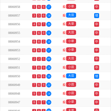
小单
08060958
5
6
6
17
殺
中
大双
08060957
3
5
6
14
殺
错
大单
08060956
4
9
7
20
殺
中
大双
08060955
5
6
0
11
殺
中
小单
08060954
8
8
2
18
殺
中
小单
08060953
8
6
3
17
殺
中
大双
08060952
2
2
5
09
殺
中
小双
08060951
7
8
9
24
殺
中
大双
08060950
1
9
6
16
殺
错
小双
08060949
7
6
9
22
殺
中
小双
08060948
9
1
4
14
殺
中
小单
08060947
8
1
7
16
殺
中
大单