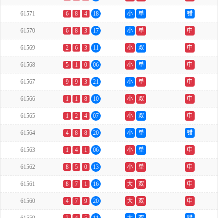
61571
6
8
4
18
小
单
错
61570
6
8
3
17
小
单
中
61569
2
6
3
11
小
双
中
61568
5
1
0
06
小
单
中
61567
9
9
3
21
小
单
中
61566
1
1
8
10
小
双
中
61565
1
2
4
07
小
双
中
61564
4
8
8
20
小
单
错
61563
1
4
1
06
小
单
中
61562
8
5
0
13
小
单
中
61561
8
7
1
16
大
双
中
61560
4
7
9
20
大
双
中