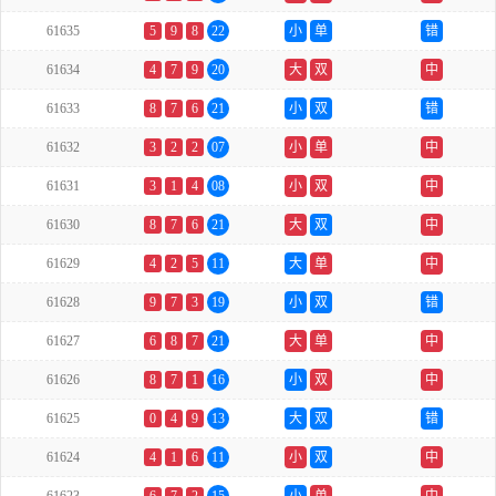
61635
5
9
8
22
小
单
错
61634
4
7
9
20
大
双
中
61633
8
7
6
21
小
双
错
61632
3
2
2
07
小
单
中
61631
3
1
4
08
小
双
中
61630
8
7
6
21
大
双
中
61629
4
2
5
11
大
单
中
61628
9
7
3
19
小
双
错
61627
6
8
7
21
大
单
中
61626
8
7
1
16
小
双
中
61625
0
4
9
13
大
双
错
61624
4
1
6
11
小
双
中