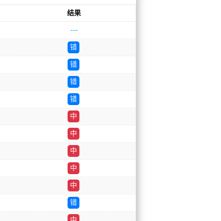
结果
---
错
错
错
错
中
中
中
中
中
错
中