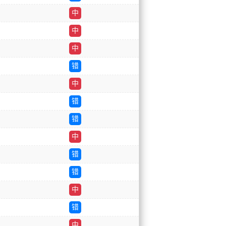
中
中
中
错
中
错
错
中
错
错
中
错
中