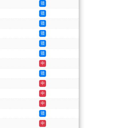
错
错
错
错
错
错
中
错
中
中
中
错
中