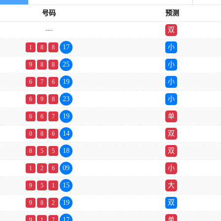
号码
预测
---
双
17
小
1
8
8
25
小
9
8
8
19
小
6
7
6
23
小
6
9
8
19
单
6
6
7
14
双
0
8
6
18
双
8
5
5
09
小
1
2
6
15
大
9
5
1
19
双
9
8
2
17
单
9
1
7