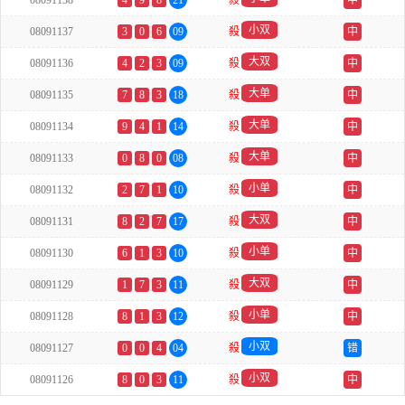
08091138
4
9
8
21
殺
中
小双
08091137
3
0
6
09
殺
中
大双
08091136
4
2
3
09
殺
中
大单
08091135
7
8
3
18
殺
中
大单
08091134
9
4
1
14
殺
中
大单
08091133
0
8
0
08
殺
中
小单
08091132
2
7
1
10
殺
中
大双
08091131
8
2
7
17
殺
中
小单
08091130
6
1
3
10
殺
中
大双
08091129
1
7
3
11
殺
中
小单
08091128
8
1
3
12
殺
中
小双
08091127
0
0
4
04
殺
错
小双
08091126
8
0
3
11
殺
中