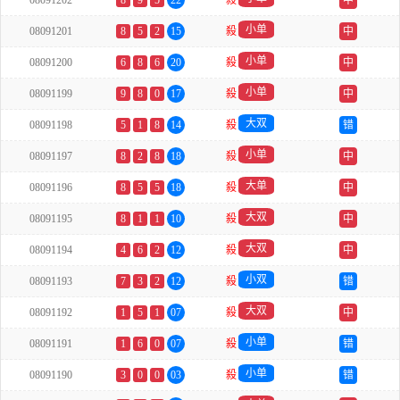
08091202
8
9
5
22
殺
中
小单
08091201
8
5
2
15
殺
中
小单
08091200
6
8
6
20
殺
中
小单
08091199
9
8
0
17
殺
中
大双
08091198
5
1
8
14
殺
错
小单
08091197
8
2
8
18
殺
中
大单
08091196
8
5
5
18
殺
中
大双
08091195
8
1
1
10
殺
中
大双
08091194
4
6
2
12
殺
中
小双
08091193
7
3
2
12
殺
错
大双
08091192
1
5
1
07
殺
中
小单
08091191
1
6
0
07
殺
错
小单
08091190
3
0
0
03
殺
错