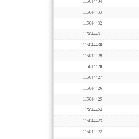
115044434
115044433
115044432
115044431
115044430
115044429
115044428
115044427
115044426
115044425
115044424
115044423
115044422