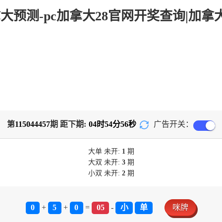
第
115044457
期 距下期:
04
时
54
分
56
秒
广告开关：
大单
未开:
1
期
大双
未开:
3
期
小双
未开:
2
期
0
+
5
+
0
=
05
-
小
单
咪牌