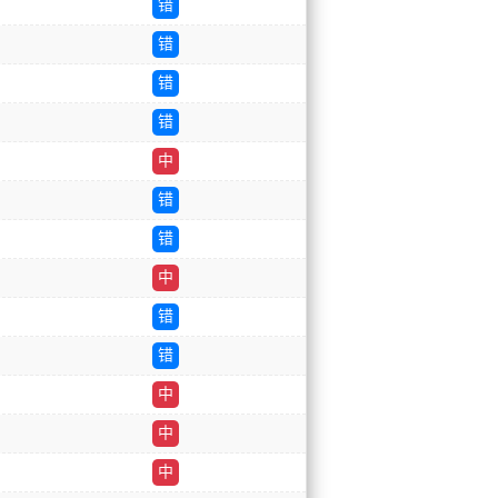
错
错
错
错
中
错
错
中
错
错
中
中
中