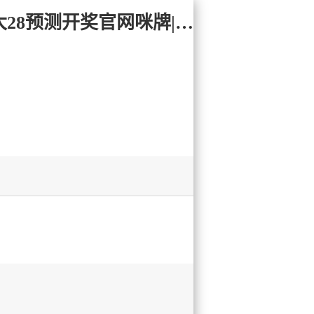
易记网址:28yc.com 加拿大预测-pc加拿大28官网开奖查询|加拿大28预测开奖官网咪牌|飞飞28加拿大在线预测_火热研究!