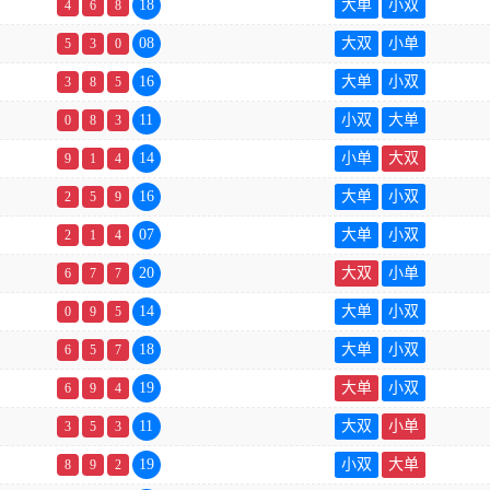
18
大单
小双
4
6
8
08
大双
小单
5
3
0
16
大单
小双
3
8
5
11
小双
大单
0
8
3
14
小单
大双
9
1
4
16
大单
小双
2
5
9
07
大单
小双
2
1
4
20
大双
小单
6
7
7
14
大单
小双
0
9
5
18
大单
小双
6
5
7
19
大单
小双
6
9
4
11
大双
小单
3
5
3
19
小双
大单
8
9
2