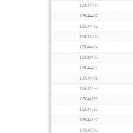
115044408
115044407
115044406
115044405
115044404
115044403
115044402
115044401
115044400
115044399
115044398
115044397
115044396