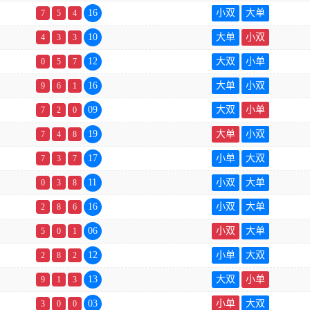
16
小双
大单
7
5
4
10
大单
小双
4
3
3
12
大双
小单
0
5
7
16
大单
小双
9
6
1
09
大双
小单
7
2
0
19
大单
小双
7
4
8
17
小单
大双
7
3
7
11
小双
大单
0
3
8
16
小双
大单
2
8
6
06
小双
大单
5
0
1
12
小单
大双
2
8
2
13
大双
小单
9
1
3
03
小单
大双
3
0
0