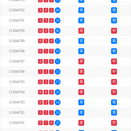
115044793
8
2
1
11
双
错
115044792
3
0
1
04
单
错
115044791
1
3
6
10
单
错
115044790
6
0
0
06
双
中
115044789
8
5
4
17
双
错
115044788
0
1
9
10
单
错
115044787
4
1
6
11
单
中
115044786
3
3
7
13
单
中
115044785
6
2
5
13
单
中
115044784
9
8
6
23
单
中
115044783
8
3
3
14
单
错
115044782
3
2
5
10
单
错
115044781
9
7
9
25
单
中