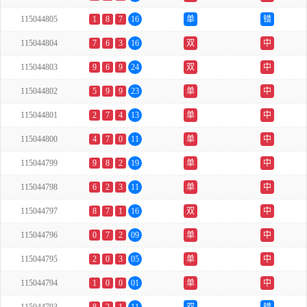
115044805
1
8
7
16
单
错
115044804
7
6
3
16
双
中
115044803
9
6
9
24
双
中
115044802
5
9
9
23
单
中
115044801
2
7
4
13
单
中
115044800
4
7
0
11
单
中
115044799
9
8
2
19
单
中
115044798
6
2
3
11
单
中
115044797
8
7
1
16
双
中
115044796
0
7
2
09
单
中
115044795
2
0
3
05
单
中
115044794
1
0
0
01
单
中