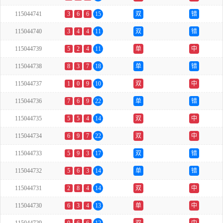
115044741
3
6
6
15
双
错
115044740
3
4
4
11
双
错
115044739
5
2
4
11
单
中
115044738
8
3
7
18
单
错
115044737
1
0
9
10
双
中
115044736
7
6
9
22
单
错
115044735
5
5
4
14
双
中
115044734
6
9
7
22
双
中
115044733
5
9
3
17
双
错
115044732
5
6
3
14
单
错
115044731
2
8
4
14
双
中
115044730
6
3
4
13
单
中