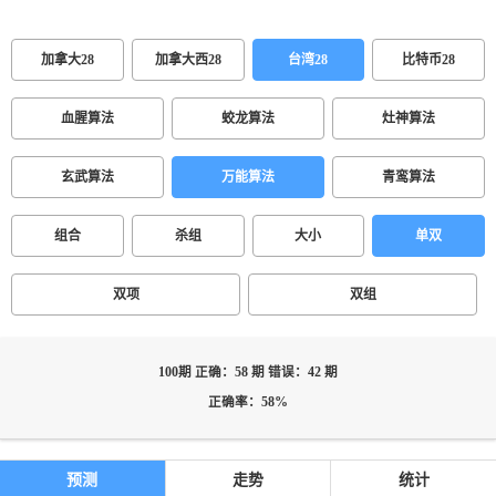
加拿大28
加拿大西28
台湾28
比特币28
血腥算法
蛟龙算法
灶神算法
玄武算法
万能算法
青鸾算法
组合
杀组
大小
单双
双项
双组
100期 正确：58 期 错误：42 期
正确率：58%
预测
走势
统计