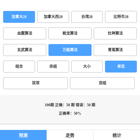
加拿大28
加拿大西28
台湾28
比特币28
血腥算法
蛟龙算法
灶神算法
玄武算法
万能算法
青鸾算法
组合
杀组
大小
单双
双项
双组
100期 正确：50 期 错误：50 期
正确率：50%
预测
走势
统计