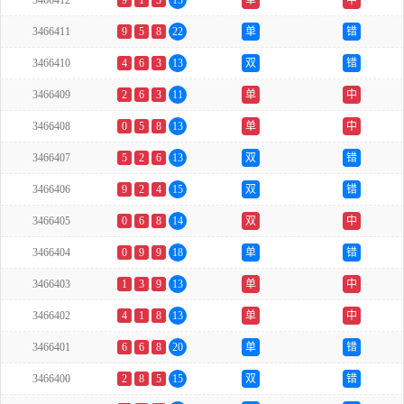
3466412
9
1
3
13
单
中
3466411
9
5
8
22
单
错
3466410
4
6
3
13
双
错
3466409
2
6
3
11
单
中
3466408
0
5
8
13
单
中
3466407
5
2
6
13
双
错
3466406
9
2
4
15
双
错
3466405
0
6
8
14
双
中
3466404
0
9
9
18
单
错
3466403
1
3
9
13
单
中
3466402
4
1
8
13
单
中
3466401
6
6
8
20
单
错
3466400
2
8
5
15
双
错