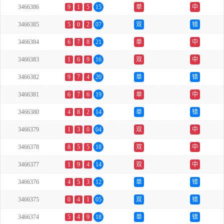
3466386
9
1
5
15
单
中
3466385
5
0
2
07
双
错
3466384
6
7
8
21
单
中
3466383
1
6
9
16
双
中
3466382
9
7
4
20
单
错
3466381
6
7
6
19
单
中
3466380
4
8
2
14
单
错
3466379
1
3
0
04
双
中
3466378
8
5
5
18
双
中
3466377
1
9
4
14
双
中
3466376
4
5
3
12
单
错
3466375
0
4
1
05
双
错
3466374
5
4
9
18
单
错