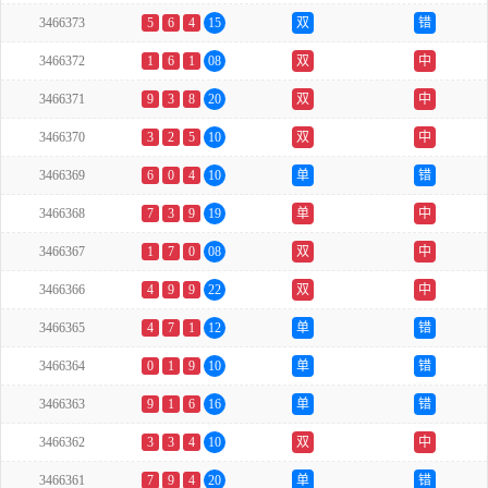
3466373
5
6
4
15
双
错
3466372
1
6
1
08
双
中
3466371
9
3
8
20
双
中
3466370
3
2
5
10
双
中
3466369
6
0
4
10
单
错
3466368
7
3
9
19
单
中
3466367
1
7
0
08
双
中
3466366
4
9
9
22
双
中
3466365
4
7
1
12
单
错
3466364
0
1
9
10
单
错
3466363
9
1
6
16
单
错
3466362
3
3
4
10
双
中
3466361
7
9
4
20
单
错