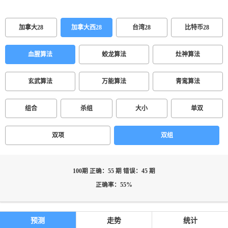
加拿大28
加拿大西28
台湾28
比特币28
血腥算法
蛟龙算法
灶神算法
玄武算法
万能算法
青鸾算法
组合
杀组
大小
单双
双项
双组
100期 正确：55 期 错误：45 期
正确率：55%
预测
走势
统计