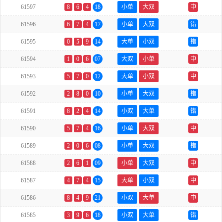
61597
8
6
4
18
小单
大双
中
61596
6
7
4
17
小单
大双
错
61595
0
5
9
14
大单
小双
错
61594
1
0
6
07
大双
小单
中
61593
5
7
0
12
大单
小双
中
61592
2
8
0
10
小单
大双
错
61591
8
2
4
14
小双
大单
错
61590
5
7
4
16
小单
大双
中
61589
2
0
6
08
小单
大双
错
61588
2
6
1
09
小单
大双
中
61587
4
7
4
15
大单
小双
中
61586
8
4
9
21
小双
大单
中
61585
3
9
6
18
小双
大单
错