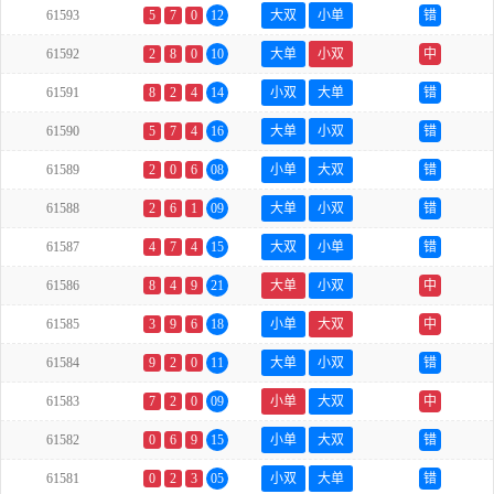
61593
5
7
0
12
大双
小单
错
61592
2
8
0
10
大单
小双
中
61591
8
2
4
14
小双
大单
错
61590
5
7
4
16
大单
小双
错
61589
2
0
6
08
小单
大双
错
61588
2
6
1
09
大单
小双
错
61587
4
7
4
15
大双
小单
错
61586
8
4
9
21
大单
小双
中
61585
3
9
6
18
小单
大双
中
61584
9
2
0
11
大单
小双
错
61583
7
2
0
09
小单
大双
中
61582
0
6
9
15
小单
大双
错
61581
0
2
3
05
小双
大单
错