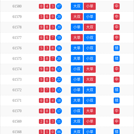
61580
0
4
3
07
大双
小单
中
61579
5
6
9
20
大双
小单
中
61578
9
8
3
20
小单
大双
中
61577
6
6
7
19
大单
小双
中
61576
5
3
8
16
大单
小双
错
61575
5
8
7
20
大单
小双
错
61574
9
0
6
15
小双
大单
中
61573
9
8
5
22
小单
大双
中
61572
5
7
3
15
小单
大双
错
61571
6
8
4
18
大单
小双
错
61570
6
8
3
17
小双
大单
中
61569
2
6
3
11
大双
小单
中
61568
5
1
0
06
大双
小单
错