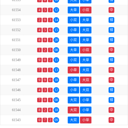
61555
5
0
5
10
大双
小单
错
61554
4
5
3
12
大单
小双
中
61553
2
9
3
14
小双
大单
错
61552
4
5
6
15
小单
大双
错
61551
8
9
3
20
小双
大单
错
61550
1
2
5
08
大单
小双
中
61549
9
0
2
11
小双
大单
错
61548
7
1
5
13
小单
大双
中
61547
9
9
0
18
小单
大双
中
61546
4
3
5
12
小单
大双
错
61545
7
0
1
08
大双
小单
错
61544
8
2
8
18
大双
小单
中
61543
0
7
2
09
大双
小单
中