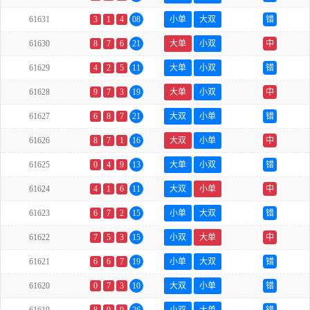
61631
3
1
4
08
小单
大双
错
61630
8
7
6
21
大单
小双
中
61629
4
2
5
11
大单
小双
错
61628
9
7
3
19
大单
小双
中
61627
6
8
7
21
大双
小单
错
61626
8
7
1
16
大双
小单
中
61625
0
4
9
13
大单
小双
错
61624
4
1
6
11
大双
小单
中
61623
6
7
2
15
小单
大双
错
61622
7
5
3
15
小双
大单
中
61621
6
6
7
19
小单
大双
错
61620
0
7
3
10
大双
小单
错