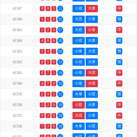
61567
9
9
3
21
小双
大单
中
61566
1
1
8
10
大双
小单
错
61565
1
2
4
07
大双
小单
中
61564
4
8
8
20
小双
大单
错
61563
1
4
1
06
小单
大双
错
61562
8
5
0
13
小双
大单
错
61561
8
7
1
16
小单
大双
中
61560
4
7
9
20
小单
大双
中
61559
2
4
5
11
大单
小双
错
61558
2
2
6
10
小双
大单
中
61557
9
3
6
18
大双
小单
中
61556
7
3
8
18
大单
小双
错