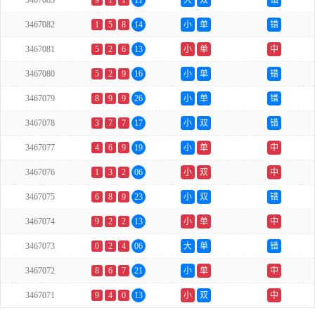
3467083
9
1
1
11
大
双
错
3467082
1
5
8
14
小
单
错
3467081
5
2
6
13
小
单
中
3467080
5
2
9
16
小
单
错
3467079
8
9
9
26
小
单
错
3467078
3
7
7
17
小
双
错
3467077
4
6
9
19
小
单
中
3467076
1
3
2
06
小
双
中
3467075
6
8
9
23
小
双
错
3467074
9
2
2
13
小
单
中
3467073
0
2
4
06
大
单
错
3467072
8
6
7
21
小
单
中
3467071
9
4
0
13
小
双
中