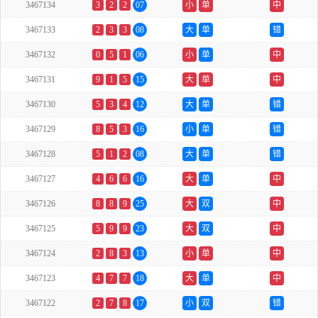
3467134
3
2
2
07
小
单
中
3467133
2
3
3
08
大
单
错
3467132
0
5
1
06
小
单
中
3467131
9
1
5
15
大
单
中
3467130
5
3
4
12
大
单
错
3467129
8
5
3
16
小
单
错
3467128
5
1
2
08
大
单
错
3467127
4
6
6
16
大
单
中
3467126
8
8
9
25
大
双
中
3467125
5
9
9
23
大
双
中
3467124
2
8
3
13
小
单
中
3467123
4
7
7
18
大
单
中
3467122
2
7
8
17
小
双
错