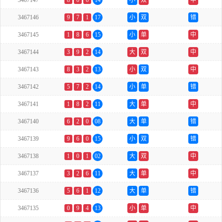
3467147
8
0
6
14
小
双
中
3467146
9
7
1
17
小
双
错
3467145
1
8
6
15
小
单
中
3467144
3
9
2
14
大
双
中
3467143
8
3
2
13
小
双
中
3467142
5
7
2
14
小
单
错
3467141
1
8
2
11
大
单
中
3467140
6
2
0
08
大
单
错
3467139
9
6
0
15
小
双
错
3467138
1
0
1
02
大
双
中
3467137
3
2
6
11
大
单
中
3467136
5
6
1
12
大
单
错
3467135
0
9
4
13
小
单
中