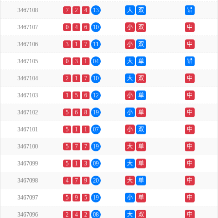
3467108
7
2
4
13
大
双
错
3467107
0
4
6
10
小
双
中
3467106
3
1
7
11
小
双
中
3467105
0
3
1
04
大
单
错
3467104
2
1
7
10
大
双
中
3467103
1
5
6
12
小
单
中
3467102
5
6
8
19
小
单
中
3467101
5
1
1
07
小
双
中
3467100
5
7
7
19
大
单
中
3467099
5
1
3
09
大
单
中
3467098
4
7
9
20
大
单
中
3467097
5
9
5
19
小
单
中
3467096
2
4
2
08
大
双
中