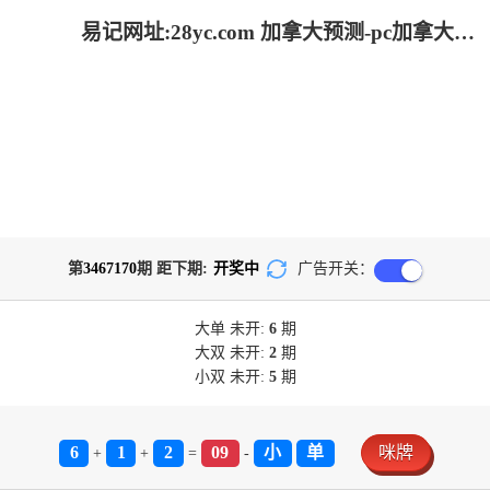
易记网址:28yc.com 加拿大预测-pc加拿大28官网开奖查询|加拿大28预测开奖官网咪牌|飞飞28加拿大在线预测_火热研究!
第
3467170
期 距下期:
开奖中
广告开关：
大单
未开:
6
期
大双
未开:
2
期
小双
未开:
5
期
6
1
2
09
小
单
咪牌
+
+
=
-