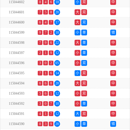
115044602
8
4
6
18
小
双
中
115044601
7
5
8
20
大
双
中
115044600
6
4
7
17
大
双
中
115044599
9
7
2
18
小
单
错
115044598
7
9
6
22
大
单
中
115044597
2
1
9
12
小
单
中
115044596
3
0
2
05
小
双
中
115044595
7
1
6
14
小
双
中
115044594
6
6
8
20
大
双
中
115044593
5
6
1
12
小
双
中
115044592
3
0
7
10
小
单
中
115044591
4
1
7
12
大
双
中
115044590
8
3
9
20
小
单
错