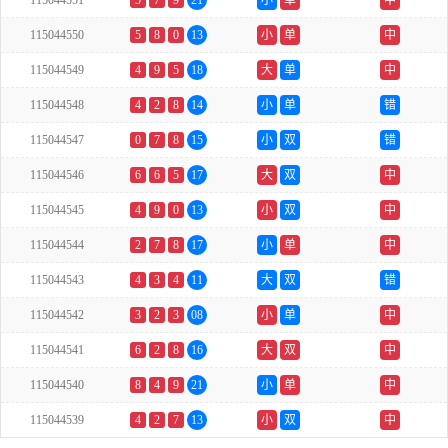
115044551
5
7
9
21
小
单
中
115044550
5
8
0
13
小
单
中
115044549
4
9
5
18
大
单
中
115044548
4
2
8
14
小
单
错
115044547
0
7
8
15
小
双
错
115044546
6
6
5
17
大
双
中
115044545
4
9
0
13
小
双
中
115044544
2
7
8
17
小
单
中
115044543
4
3
4
11
大
双
错
115044542
3
2
3
08
小
单
中
115044541
6
2
8
16
大
双
中
115044540
8
4
9
21
小
单
中
115044539
4
2
7
13
小
双
中