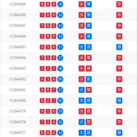
115044589
8
6
6
20
大
单
中
115044588
7
8
9
24
大
单
中
115044587
7
6
1
14
大
单
中
115044586
2
8
0
10
小
单
中
115044585
6
5
0
11
大
双
错
115044584
7
5
5
17
大
单
中
115044583
1
1
7
09
小
单
中
115044582
6
3
0
09
小
双
中
115044581
8
8
7
23
小
单
中
115044580
0
2
7
09
大
双
错
115044579
9
1
8
18
大
双
中
115044578
7
3
6
16
小
双
中
115044577
6
9
4
19
小
双
错