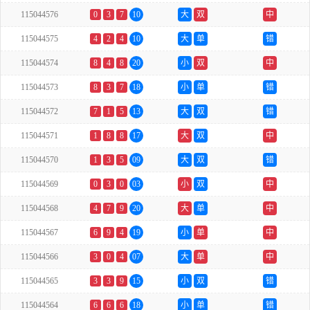
115044576
0
3
7
10
大
双
中
115044575
4
2
4
10
大
单
错
115044574
8
4
8
20
小
双
中
115044573
8
3
7
18
小
单
错
115044572
7
1
5
13
大
双
错
115044571
1
8
8
17
大
双
中
115044570
1
3
5
09
大
双
错
115044569
0
3
0
03
小
双
中
115044568
4
7
9
20
大
单
中
115044567
6
9
4
19
小
单
中
115044566
3
0
4
07
大
单
中
115044565
3
3
9
15
小
双
错
115044564
6
6
6
18
小
单
错