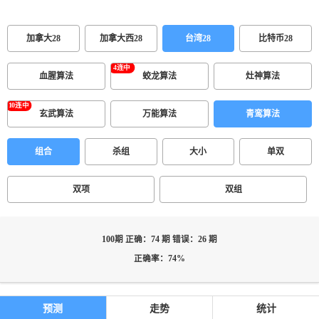
加拿大28
加拿大西28
台湾28
比特币28
血腥算法
蛟龙算法
灶神算法
玄武算法
万能算法
青鸾算法
组合
杀组
大小
单双
双项
双组
100期 正确：74 期 错误：26 期
正确率：74%
预测
走势
统计