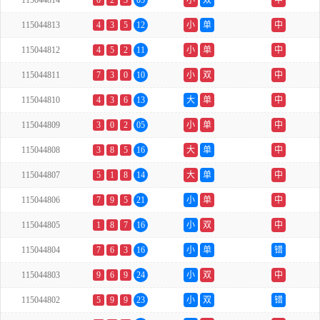
115044814
0
2
3
05
小
双
中
115044813
4
3
5
12
小
单
中
115044812
4
5
2
11
小
单
中
115044811
7
3
0
10
小
双
中
115044810
4
3
6
13
大
单
中
115044809
3
0
2
05
小
单
中
115044808
3
8
5
16
大
单
中
115044807
5
1
8
14
大
单
中
115044806
7
9
5
21
小
单
中
115044805
1
8
7
16
小
双
中
115044804
7
6
3
16
小
单
错
115044803
9
6
9
24
小
双
中
115044802
5
9
9
23
小
双
错