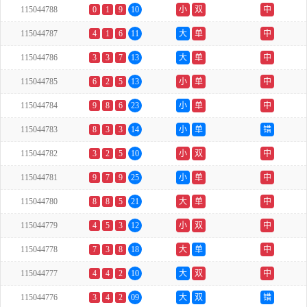
115044788
0
1
9
10
小
双
中
115044787
4
1
6
11
大
单
中
115044786
3
3
7
13
大
单
中
115044785
6
2
5
13
小
单
中
115044784
9
8
6
23
小
单
中
115044783
8
3
3
14
小
单
错
115044782
3
2
5
10
小
双
中
115044781
9
7
9
25
小
单
中
115044780
8
8
5
21
大
单
中
115044779
4
5
3
12
小
双
中
115044778
7
3
8
18
大
单
中
115044777
4
4
2
10
大
双
中
115044776
3
4
2
09
大
双
错