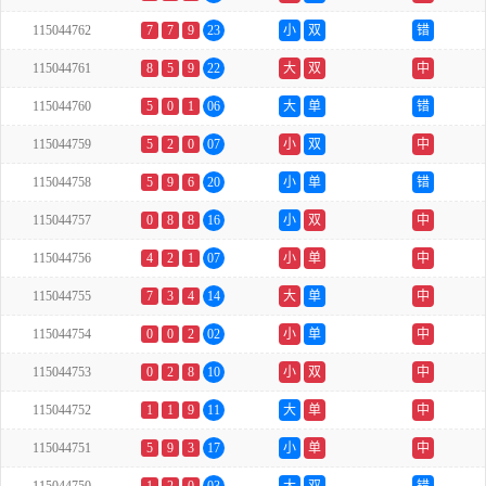
115044762
7
7
9
23
小
双
错
115044761
8
5
9
22
大
双
中
115044760
5
0
1
06
大
单
错
115044759
5
2
0
07
小
双
中
115044758
5
9
6
20
小
单
错
115044757
0
8
8
16
小
双
中
115044756
4
2
1
07
小
单
中
115044755
7
3
4
14
大
单
中
115044754
0
0
2
02
小
单
中
115044753
0
2
8
10
小
双
中
115044752
1
1
9
11
大
单
中
115044751
5
9
3
17
小
单
中