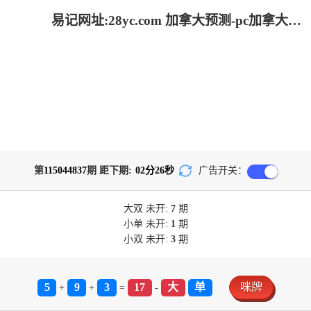
易记网址:28yc.com 加拿大预测-pc加拿大28官网开奖查询|加拿大28预测开奖官网咪牌|飞飞28加拿大在线预测_火热研究!
第
115044837
期 距下期:
02
分
26
秒
广告开关：
大双
未开:
7
期
小单
未开:
1
期
小双
未开:
3
期
5
9
3
17
大
单
咪牌
+
+
=
-