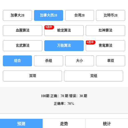
加拿大28
加拿大西28
台湾28
比特币28
血腥算法
蛟龙算法
灶神算法
玄武算法
万能算法
青鸾算法
组合
杀组
大小
单双
双项
双组
100期 正确：70 期 错误：30 期
正确率：70%
预测
走势
统计