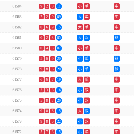
61584
9
2
0
11
小
单
中
61583
7
2
0
09
大
单
中
61582
0
6
9
15
大
单
中
61581
0
2
3
05
大
双
错
61580
0
4
3
07
小
单
中
61579
5
6
9
20
小
单
错
61578
9
8
3
20
小
单
错
61577
6
6
7
19
大
单
中
61576
5
3
8
16
小
双
中
61575
5
8
7
20
小
双
中
61574
9
0
6
15
大
双
中
61573
9
8
5
22
小
双
中
61572
5
7
3
15
小
单
中