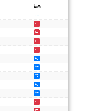
结果
---
中
中
中
中
错
错
错
错
错
中
中