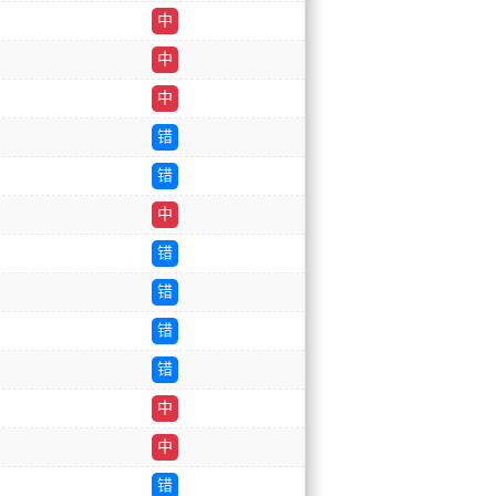
中
中
中
错
错
中
错
错
错
错
中
中
错