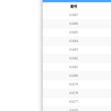
期号
61687
61686
61685
61684
61683
61682
61681
61680
61679
61678
61677
61676