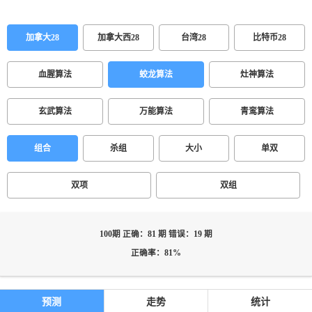
加拿大28
加拿大西28
台湾28
比特币28
血腥算法
蛟龙算法
灶神算法
玄武算法
万能算法
青鸾算法
组合
杀组
大小
单双
双项
双组
100期 正确：81 期 错误：19 期
正确率：81%
预测
走势
统计