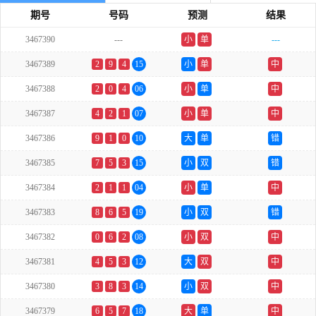
期号
号码
预测
结果
3467390
---
小
单
---
3467389
2
9
4
15
小
单
中
3467388
2
0
4
06
小
单
中
3467387
4
2
1
07
小
单
中
3467386
9
1
0
10
大
单
错
3467385
7
5
3
15
小
双
错
3467384
2
1
1
04
小
单
中
3467383
8
6
5
19
小
双
错
3467382
0
6
2
08
小
双
中
3467381
4
5
3
12
大
双
中
3467380
3
8
3
14
小
双
中
3467379
6
5
7
18
大
单
中