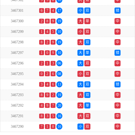
3467302
5
5
8
18
大
双
中
3467301
6
7
4
17
小
双
错
3467300
2
8
9
19
大
单
中
3467299
1
4
5
10
小
双
中
3467298
8
2
9
19
大
双
中
3467297
1
0
9
10
大
单
错
3467296
2
1
3
06
大
双
中
3467295
0
2
6
08
小
双
中
3467294
3
4
6
13
大
双
错
3467293
8
9
2
19
大
双
中
3467292
4
9
7
20
大
单
中
3467291
8
3
5
16
大
双
中
3467290
7
1
8
16
小
双
中