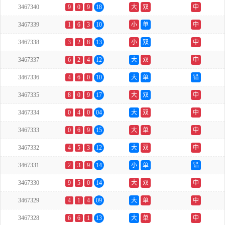
3467340
9
0
9
18
大
双
中
3467339
1
6
3
10
小
单
中
3467338
3
2
8
13
小
双
中
3467337
6
2
4
12
大
双
中
3467336
4
6
0
10
大
单
错
3467335
8
0
9
17
大
双
中
3467334
0
4
0
04
大
双
中
3467333
0
6
9
15
大
单
中
3467332
4
5
3
12
大
双
中
3467331
2
3
9
14
小
单
错
3467330
9
5
0
14
大
双
中
3467329
4
1
4
09
大
单
中
3467328
6
6
1
13
大
单
中