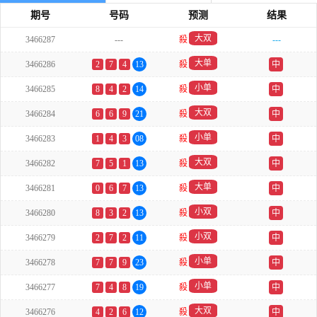
期号
号码
预测
结果
大双
3466287
---
殺
---
大单
3466286
2
7
4
13
殺
中
小单
3466285
8
4
2
14
殺
中
大双
3466284
6
6
9
21
殺
中
小单
3466283
1
4
3
08
殺
中
大双
3466282
7
5
1
13
殺
中
大单
3466281
0
6
7
13
殺
中
小双
3466280
8
3
2
13
殺
中
小双
3466279
2
7
2
11
殺
中
小单
3466278
7
7
9
23
殺
中
小单
3466277
7
4
8
19
殺
中
大双
3466276
4
2
6
12
殺
中