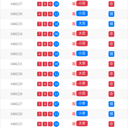
小双
3466237
3
9
8
20
殺
中
小双
3466236
4
2
6
12
殺
错
大双
3466235
7
8
3
18
殺
错
大双
3466234
7
0
1
08
殺
中
小双
3466233
6
8
9
23
殺
中
小双
3466232
4
5
1
10
殺
错
大单
3466231
5
3
1
09
殺
中
大双
3466230
1
8
3
12
殺
中
小单
3466229
0
4
6
10
殺
中
小双
3466228
1
9
3
13
殺
中
小单
3466227
1
4
2
07
殺
错
小单
3466226
3
1
9
13
殺
错
大单
3466225
0
3
7
10
殺
中