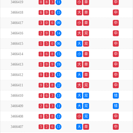
3466419
0
8
3
11
小
单
中
3466418
6
9
0
15
大
单
中
3466417
3
0
6
09
小
单
中
3466416
2
9
3
14
大
双
中
3466415
1
5
0
06
大
双
中
3466414
1
6
8
15
小
单
中
3466413
1
9
9
19
大
单
中
3466412
9
1
3
13
大
单
中
3466411
9
5
8
22
大
双
中
3466410
4
6
3
13
大
双
错
3466409
2
6
3
11
大
双
错
3466408
0
5
8
13
小
双
中
3466407
5
2
6
13
大
单
中