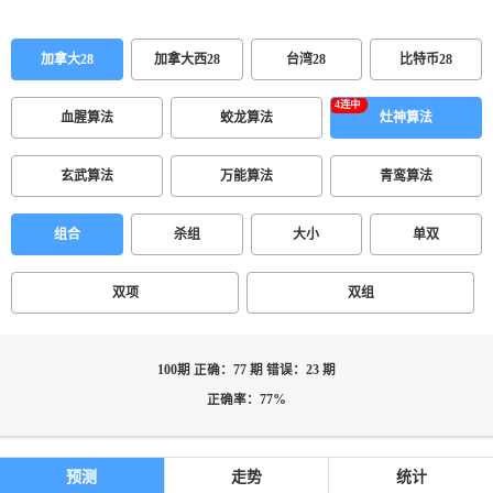
加拿大28
加拿大西28
台湾28
比特币28
血腥算法
蛟龙算法
灶神算法
玄武算法
万能算法
青鸾算法
组合
杀组
大小
单双
双项
双组
100期 正确：77 期 错误：23 期
正确率：77%
预测
走势
统计