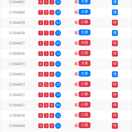
大单
115044061
8
5
2
15
殺
错
大单
115044060
7
9
3
19
殺
错
小单
115044059
1
2
1
04
殺
中
大单
115044058
7
7
1
15
殺
错
大双
115044057
1
1
7
09
殺
中
小双
115044056
5
1
8
14
殺
中
大单
115044055
6
4
2
12
殺
中
大单
115044054
8
7
6
21
殺
错
小单
115044053
6
6
8
20
殺
中
小单
115044052
7
2
7
16
殺
中
小单
115044051
0
4
0
04
殺
中
小双
115044050
6
3
6
15
殺
中
小双
115044049
6
3
2
11
殺
中